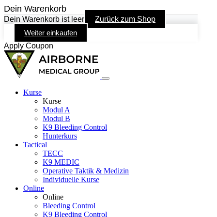
Dein Warenkorb
Dein Warenkorb ist leer
Zurück zum Shop
Weiter einkaufen
Apply Coupon
Kurse
Kurse
Modul A
Modul B
K9 Bleeding Control
Hunterkurs
Tactical
TECC
K9 MEDIC
Operative Taktik & Medizin
Individuelle Kurse
Online
Online
Bleeding Control
K9 Bleeding Control