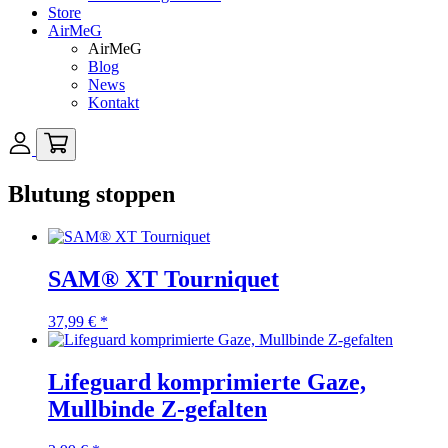
Store
AirMeG
AirMeG
Blog
News
Kontakt
Blutung stoppen
SAM® XT Tourniquet
37,99
€
*
Lifeguard komprimierte Gaze,
Mullbinde Z-gefalten