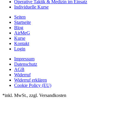
Operative Taktik & Medizin im Einsatz
Individuelle Kurse
Seiten
Startseite
Blog
AirMeG
Kurse
Kontakt
Login
Impressum
Datenschutz
AGB
Widerruf
Widerruf erklären
Cookie Policy (EU)
*inkl. MwSt., zzgl. Versandkosten