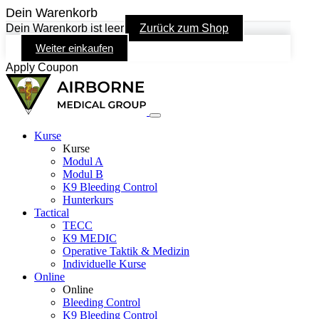
Dein Warenkorb
Dein Warenkorb ist leer
Zurück zum Shop
Weiter einkaufen
Apply Coupon
Kurse
Kurse
Modul A
Modul B
K9 Bleeding Control
Hunterkurs
Tactical
TECC
K9 MEDIC
Operative Taktik & Medizin
Individuelle Kurse
Online
Online
Bleeding Control
K9 Bleeding Control